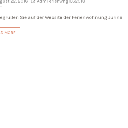
gust 22, 2018
AdmFerienwhg1LG2018
begrüßen Sie auf der Website der Ferienwohnung Jurina
AD MORE