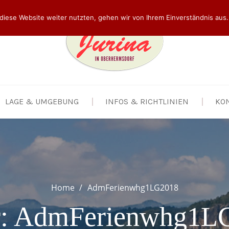
diese Website weiter nutzten, gehen wir von Ihrem Einverständnis aus.
LAGE & UMGEBUNG
INFOS & RICHTLINIEN
KO
Home
AdmFerienwhg1LG2018
r:
AdmFerienwhg1L