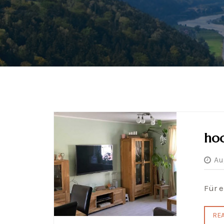
hoc
Au
Für 
RE