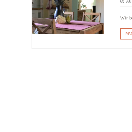
Au
Wir 
RE