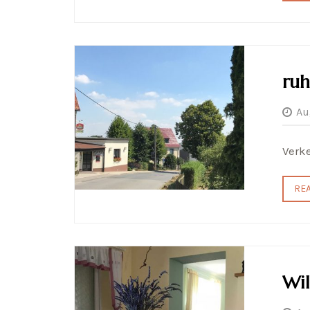
ruh
Au
Verk
RE
Wi