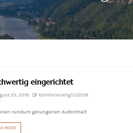
hwertig eingerichtet
gust 23, 2018
AdmFerienwhg1LG2018
einen rundum gelungenen Aufenthalt
AD MORE